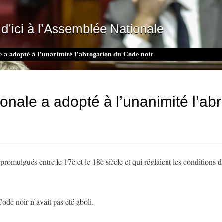
d’ici à l’Assemblée Nationale
e a adopté à l’unanimité l’abrogation du Code noir
onale a adopté à l’unanimité l’ab
 promulgués entre le 17è et le 18è siècle et qui réglaient les conditions
ode noir n’avait pas été aboli.