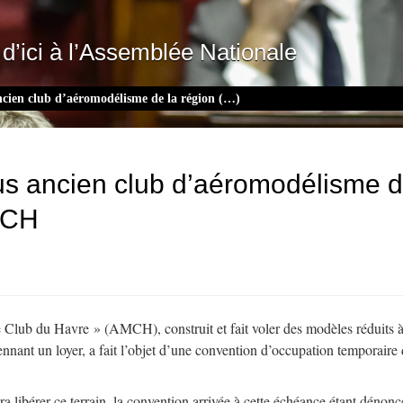
d’ici à l’Assemblée Nationale
ancien club d’aéromodélisme de la région (…)
lus ancien club d’aéromodélisme d
AMCH
 Club du Havre » (AMCH), construit et fait voler des modèles réduits à 
yennant un loyer, a fait l’objet d’une convention d’occupation temporaire
a libérer ce terrain, la convention arrivée à cette échéance étant déno