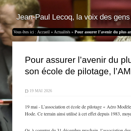
Jean-Paul Lecoq, la voix des gens 
Vous êtes ici :
Accueil
»
Actualités
»
Pour assurer l’avenir du plus 
Pour assurer l’avenir du p
son école de pilotage, l’
D
19 MAI 2026
19 mai - L’association et école de pilotage « Aéro Modèle
Hode. Ce terrain ainsi utilisé à cet effet depuis 1983, mo
Or, à compter du 31 décembre prochain, l’association devr