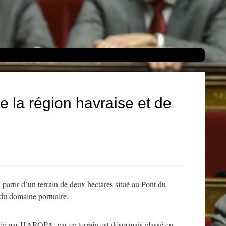
e la région havraise et de
partir d’un terrain de deux hectares situé au Pont du
 du domaine portuaire.
ncée par HAROPA, car ce terrain est désormais classé en