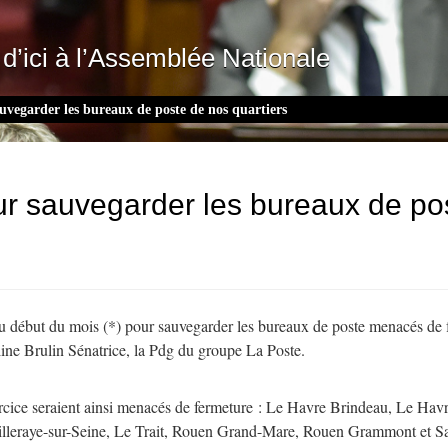
d’ici à l’Assemblée Nationale
auvegarder les bureaux de poste de nos quartiers
our sauvegarder les bureaux de po
 début du mois (*) pour sauvegarder les bureaux de poste menacés de fe
ne Brulin Sénatrice, la Pdg du groupe La Poste.
rcice seraient ainsi menacés de fermeture : Le Havre Brindeau, Le Ha
lleraye-sur-Seine, Le Trait, Rouen Grand-Mare, Rouen Grammont et Sain