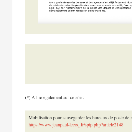
(*) A lire également sur ce site :
Mobilisation pour sauvegarder les bureaux de poste de n
https://www.jeanpaul-lecoq.fr/spip.php?article2148