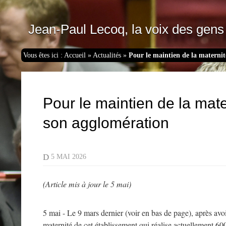
Jean-Paul Lecoq, la voix des gens 
Vous êtes ici :
Accueil
»
Actualités
»
Pour le maintien de la maternité
Pour le maintien de la mate
son agglomération
D
5 MAI 2026
(Article mis à jour le 5 mai)
5 mai - Le 9 mars dernier (voir en bas de page), après avoi
maternité de cet établissement qui réalise actuellement 60