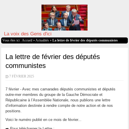
La voix des Gens d'ici
Vous êtes ici :
Accueil
»
Actualités
»
La lettre de février des députés communistes
La lettre de février des députés
communistes
D
7 FÉVRIER 2025
7 février - Avec mes camarades députés communistes et députés
outre-mer membres du groupe de la Gauche Démocrate et
Républicaine à l’Assemblée Nationale, nous publions une lettre
d’information destinée à rendre compte de notre action et de nos
positions.
Voici le numéro publié en ce mois de février...
➡️ Pour télécharger la Lettre :