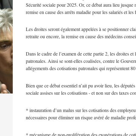
Sécurité sociale pour 2025. Or, ce débat aura lieu jusque m
remise en cause des arrêts maladie pour les salariés et les
Les droites seront également appelées à se positionner cla
retraite ou encore, la remise en cause des médecins consei
Dans le cadre de l’examen de cette partie 2, les droites et
patronales. Ainsi se sont-elles coalisées, contre le Gouve
allégements des cotisations patronales qui représentent 80 
Bien que ce débat essentiel n’ait pu avoir lieu, les déput
sociale assises sur les cotisations - et non sur des taxes co
* instauration d’un malus sur les cotisations des employeur
nécessaires pour éliminer un risque avéré de maladie profe
* mécanisme de non-prolifération des exonérations de cotis