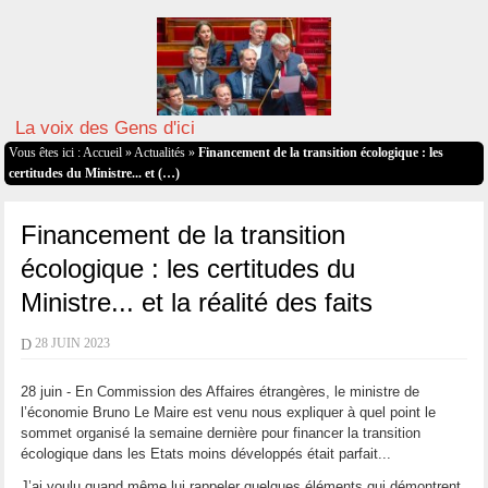
La voix des Gens d'ici
Vous êtes ici :
Accueil
»
Actualités
»
Financement de la transition écologique : les
certitudes du Ministre... et (…)
Financement de la transition
écologique : les certitudes du
Ministre... et la réalité des faits
D
28 JUIN 2023
28 juin - En Commission des Affaires étrangères, le ministre de
l’économie Bruno Le Maire est venu nous expliquer à quel point le
sommet organisé la semaine dernière pour financer la transition
écologique dans les Etats moins développés était parfait...
J’ai voulu quand même lui rappeler quelques éléments qui démontrent