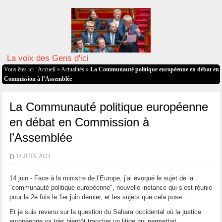
La voix des Gens d'ici
Vous êtes ici :
Accueil
»
Actualités
»
La Communauté politique européenne en débat en
Commission à l’Assemblée
La Communauté politique européenne
en débat en Commission à
l’Assemblée
D
14 JUIN 2023
14 juin - Face à la ministre de l’Europe, j’ai évoqué le sujet de la
"communauté politique européenne", nouvelle instance qui s’est réunie
pour la 2e fois le 1er juin dernier, et les sujets que cela pose...
Et je suis revenu sur la question du Sahara occidental où la justice
européenne va très bientôt trancher un litige qui permettait