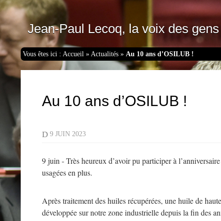
Jean-Paul Lecoq, la voix des gens 
Vous êtes ici :
Accueil
»
Actualités
»
Au 10 ans d’OSILUB !
Au 10 ans d’OSILUB !
D
9 JUIN 2023
9 juin - Très heureux d’avoir pu participer à l’anniversa
usagées en plus.
Après traitement des huiles récupérées, une huile de haute 
développée sur notre zone industrielle depuis la fin des a