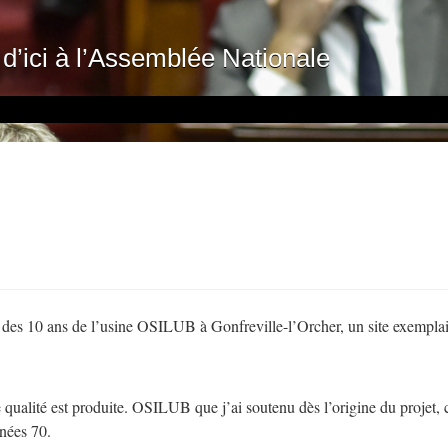
d’ici à l’Assemblée Nationale
ire des 10 ans de l’usine OSILUB à Gonfreville-l’Orcher, un site exempla
qualité est produite. OSILUB que j’ai soutenu dès l’origine du projet, c
nnées 70.